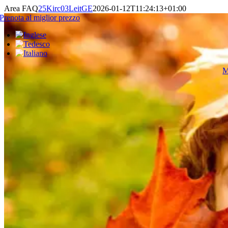
Vai
Area FAQ
25Kirc03LeitGE
2026-01-12T11:24:13+01:00
al
Prenota al miglior prezzo
contenuto
M