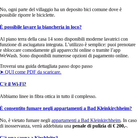
No, ogni parte del villaggio ha un deposito bici comune dove è
possibile riporre le biciclette.
È possibile lavare la biancheria in loco?
Al piano terra della casa 14 sono disponibili moderne lavatrici con
funzione di asciugatura integrata. L’utilizzo è semplice: puoi prenotare
e sbloccare comodamente gli apparecchi online o tramite l’app
WeWash. Sono disponibili numerose opzioni di pagamento online.
Troverai una guida dettagliata passo dopo passo
➤ QUI come PDF da scaricare.
C'è il Wi-Fi?
Abbiamo linee in fibra ottica in tutto il complesso.
È consentito fumare negli appartamenti a Bad Kleinkirchheim?
No, è vietato fumare negli
appartamenti a Bad Kleinkirchheim
. In caso
di inosservanza, verrà addebitata una
penale di pulizia di € 200,-
.
C'è una sauna a Kirchleitn?