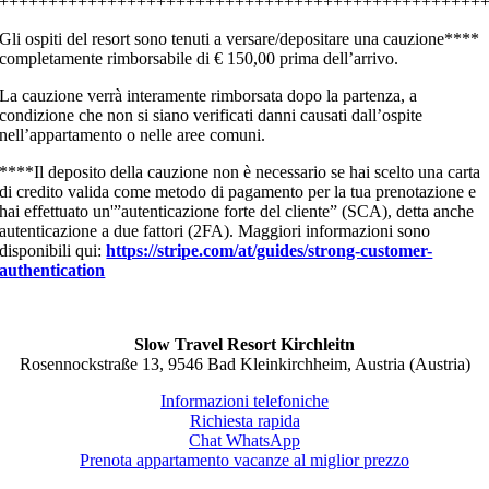
+++++++++++++++++++++++++++++++++++++++++++++++++
Gli ospiti del resort sono tenuti a versare/depositare una cauzione****
completamente rimborsabile di € 150,00 prima dell’arrivo.
La cauzione verrà interamente rimborsata dopo la partenza, a
condizione che non si siano verificati danni causati dall’ospite
nell’appartamento o nelle aree comuni.
****Il deposito della cauzione non è necessario se hai scelto una carta
di credito valida come metodo di pagamento per la tua prenotazione e
hai effettuato un'”autenticazione forte del cliente” (SCA), detta anche
autenticazione a due fattori (2FA). Maggiori informazioni sono
disponibili qui:
https://stripe.com/at/guides/strong-customer-
authentication
Slow Travel Resort Kirchleitn
Rosennockstraße 13, 9546 Bad Kleinkirchheim, Austria (Austria)
Informazioni telefoniche
Richiesta rapida
Chat WhatsApp
Prenota appartamento vacanze al miglior prezzo