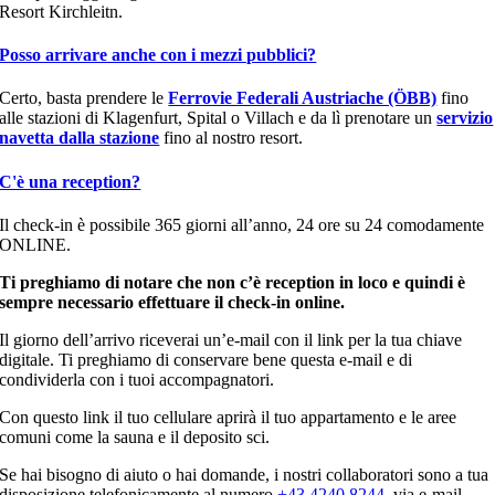
Resort Kirchleitn.
Posso arrivare anche con i mezzi pubblici?
Certo, basta prendere le
Ferrovie Federali Austriache (ÖBB)
fino
alle stazioni di Klagenfurt, Spital o Villach e da lì prenotare un
servizio
navetta dalla stazione
fino al nostro resort.
C'è una reception?
Il check-in è possibile 365 giorni all’anno, 24 ore su 24 comodamente
ONLINE.
Ti preghiamo di notare che non c’è reception in loco e quindi è
sempre necessario effettuare il check-in online.
Il giorno dell’arrivo riceverai un’e-mail con il link per la tua chiave
digitale. Ti preghiamo di conservare bene questa e-mail e di
condividerla con i tuoi accompagnatori.
Con questo link il tuo cellulare aprirà il tuo appartamento e le aree
comuni come la sauna e il deposito sci.
Se hai bisogno di aiuto o hai domande, i nostri collaboratori sono a tua
disposizione telefonicamente al numero
+43 4240 8244
, via e-mail