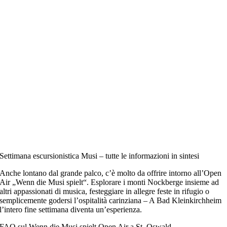
Settimana escursionistica Musi – tutte le informazioni in sintesi
Anche lontano dal grande palco, c’è molto da offrire intorno all’Open
Air „Wenn die Musi spielt“. Esplorare i monti Nockberge insieme ad
altri appassionati di musica, festeggiare in allegre feste in rifugio o
semplicemente godersi l’ospitalità carinziana – A Bad Kleinkirchheim
l’intero fine settimana diventa un’esperienza.
FAQ sul Wenn die Musi spielt Open Air a St. Oswald