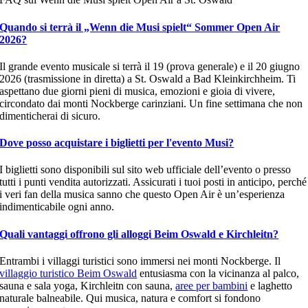
Quando si terrà il „Wenn die Musi spielt“ Sommer Open Air
2026?
Il grande evento musicale si terrà il 19 (prova generale) e il 20 giugno
2026 (trasmissione in diretta) a St. Oswald a Bad Kleinkirchheim. Ti
aspettano due giorni pieni di musica, emozioni e gioia di vivere,
circondato dai monti Nockberge carinziani. Un fine settimana che non
dimenticherai di sicuro.
Dove posso acquistare i biglietti per l'evento Musi?
I biglietti sono disponibili sul sito web ufficiale dell’evento o presso
tutti i punti vendita autorizzati. Assicurati i tuoi posti in anticipo, perché
i veri fan della musica sanno che questo Open Air è un’esperienza
indimenticabile ogni anno.
Quali vantaggi offrono gli alloggi Beim Oswald e Kirchleitn?
Entrambi i villaggi turistici sono immersi nei monti Nockberge. Il
villaggio turistico Beim Oswald
entusiasma con la vicinanza al palco,
sauna e sala yoga, Kirchleitn con sauna,
aree per bambini
e laghetto
naturale balneabile. Qui musica, natura e comfort si fondono