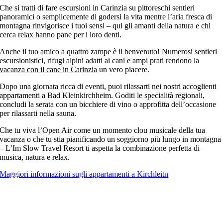
Che si tratti di fare escursioni in Carinzia su pittoreschi sentieri
panoramici o semplicemente di godersi la vita mentre l’aria fresca di
montagna rinvigorisce i tuoi sensi – qui gli amanti della natura e chi
cerca relax hanno pane per i loro denti.
Anche il tuo amico a quattro zampe è il benvenuto! Numerosi sentieri
escursionistici, rifugi alpini adatti ai cani e ampi prati rendono la
vacanza con il cane in Carinzia
un vero piacere.
Dopo una giornata ricca di eventi, puoi rilassarti nei nostri accoglienti
appartamenti a Bad Kleinkirchheim. Goditi le specialità regionali,
concludi la serata con un bicchiere di vino o approfitta dell’occasione
per rilassarti nella sauna.
Che tu viva l’Open Air come un momento clou musicale della tua
vacanza o che tu stia pianificando un soggiorno più lungo in montagna
– L’Im Slow Travel Resort ti aspetta la combinazione perfetta di
musica, natura e relax.
Maggiori informazioni sugli appartamenti a Kirchleitn