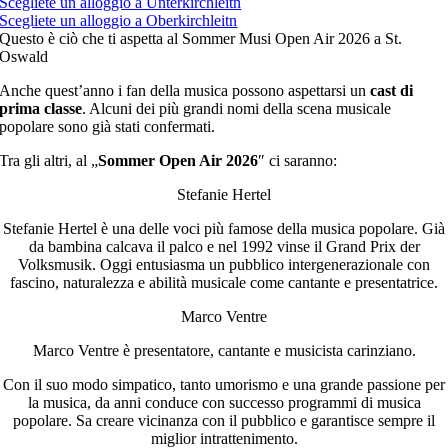
Scegliete un alloggio a Unterkirchleitn
Scegliete un alloggio a Oberkirchleitn
Questo è ciò che ti aspetta al Sommer Musi Open Air 2026 a St.
Oswald
Anche quest’anno i fan della musica possono aspettarsi un
cast di
prima classe
. Alcuni dei più grandi nomi della scena musicale
popolare sono già stati confermati.
Tra gli altri, al „
Sommer Open Air 2026
″ ci saranno:
Stefanie Hertel
Stefanie Hertel è una delle voci più famose della musica popolare. Già
da bambina calcava il palco e nel 1992 vinse il Grand Prix der
Volksmusik. Oggi entusiasma un pubblico intergenerazionale con
fascino, naturalezza e abilità musicale come cantante e presentatrice.
Marco Ventre
Marco Ventre è presentatore, cantante e musicista carinziano.
Con il suo modo simpatico, tanto umorismo e una grande passione per
la musica, da anni conduce con successo programmi di musica
popolare. Sa creare vicinanza con il pubblico e garantisce sempre il
miglior intrattenimento.