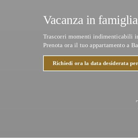
Vacanza in famigli
Trascorri momenti indimenticabili in
Prenota ora il tuo appartamento a B
Richiedi ora la data desiderata per