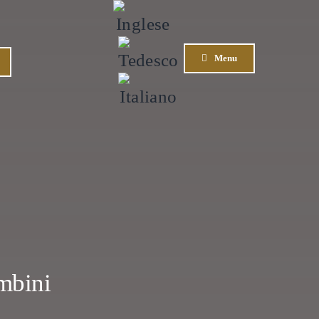
Menu
mbini