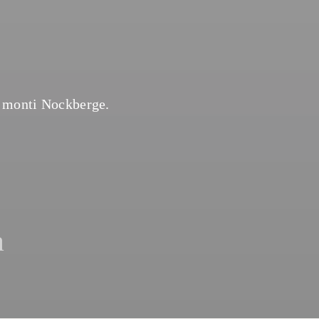
i monti Nockberge.
a