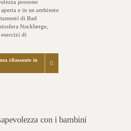
evolezza possono
 aperta e in un ambiente
rtamenti di Bad
 biosfera Nockberge,
esercizi di
za rilassante in
nsapevolezza con i bambini