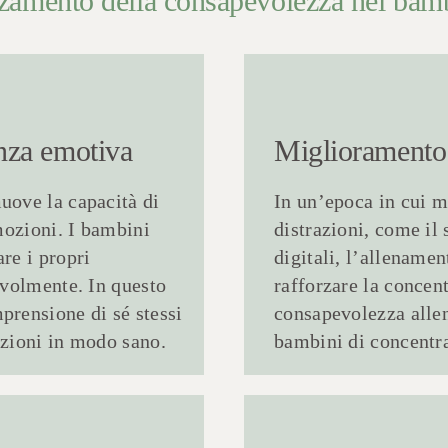
orzamento della consapevolezza nei bam
enza emotiva
Miglioramento 
uove la capacità di
In un’epoca in cui m
mozioni. I bambini
distrazioni, come il
re i propri
digitali, l’allename
evolmente. In questo
rafforzare la concen
rensione di sé stessi
consapevolezza allen
zioni in modo sano.
bambini di concentra